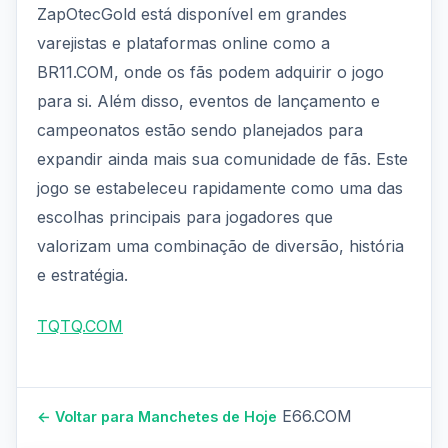
ZapOtecGold está disponível em grandes
varejistas e plataformas online como a
BR11.COM, onde os fãs podem adquirir o jogo
para si. Além disso, eventos de lançamento e
campeonatos estão sendo planejados para
expandir ainda mais sua comunidade de fãs. Este
jogo se estabeleceu rapidamente como uma das
escolhas principais para jogadores que
valorizam uma combinação de diversão, história
e estratégia.
TQTQ.COM
E66.COM
← Voltar para Manchetes de Hoje