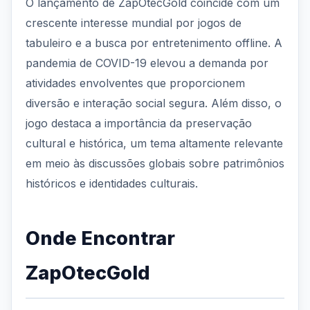
O lançamento de ZapOtecGold coincide com um
crescente interesse mundial por jogos de
tabuleiro e a busca por entretenimento offline. A
pandemia de COVID-19 elevou a demanda por
atividades envolventes que proporcionem
diversão e interação social segura. Além disso, o
jogo destaca a importância da preservação
cultural e histórica, um tema altamente relevante
em meio às discussões globais sobre patrimônios
históricos e identidades culturais.
Onde Encontrar
ZapOtecGold