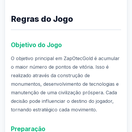
Regras do Jogo
Objetivo do Jogo
O objetivo principal em ZapOtecGold é acumular
o maior número de pontos de vitória. Isso é
realizado através da construção de
monumentos, desenvolvimento de tecnologias e
manutenção de uma civilização próspera. Cada
decisão pode influenciar o destino do jogador,
tornando estratégico cada movimento.
Preparação