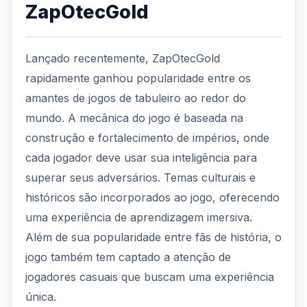
ZapOtecGold
Lançado recentemente, ZapOtecGold
rapidamente ganhou popularidade entre os
amantes de jogos de tabuleiro ao redor do
mundo. A mecânica do jogo é baseada na
construção e fortalecimento de impérios, onde
cada jogador deve usar sua inteligência para
superar seus adversários. Temas culturais e
históricos são incorporados ao jogo, oferecendo
uma experiência de aprendizagem imersiva.
Além de sua popularidade entre fãs de história, o
jogo também tem captado a atenção de
jogadores casuais que buscam uma experiência
única.