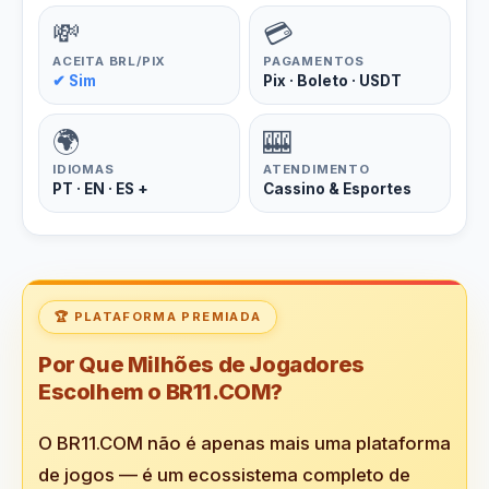
💸
💳
ACEITA BRL/PIX
PAGAMENTOS
✔ Sim
Pix · Boleto · USDT
🌍
🎰
IDIOMAS
ATENDIMENTO
PT · EN · ES +
Cassino & Esportes
🏆 PLATAFORMA PREMIADA
Por Que Milhões de Jogadores
Escolhem o BR11.COM?
O BR11.COM não é apenas mais uma plataforma
de jogos — é um ecossistema completo de