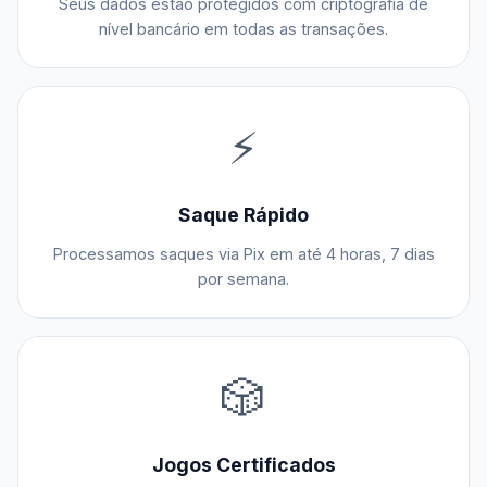
Seus dados estão protegidos com criptografia de
nível bancário em todas as transações.
⚡
Saque Rápido
Processamos saques via Pix em até 4 horas, 7 dias
por semana.
🎲
Jogos Certificados