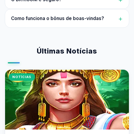
dias úteis. O prazo máximo é de 24 horas para verificação
de segurança em valores maiores. Não cobramos taxas de
Sim! Somos licenciados e regulamentados
saque.
+
Como funciona o bônus de boas-vindas?
internacionalmente. Utilizamos criptografia SSL 256-bit para
proteger seus dados e todas as transações financeiras são
Ao fazer seu primeiro depósito, você recebe 200% do
processadas por gateways seguros certificados.
valor em bônus, até R$ 6.000. Por exemplo, se depositar
R$ 100, receberá R$ 200 em bônus, totalizando R$ 300 para
Últimas Notícias
jogar. O bônus tem requisito de rollover de 25x em slots.
NOTÍCIAS