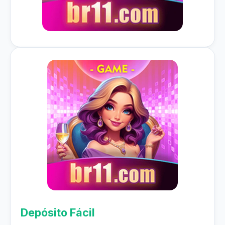
Depósito Fácil