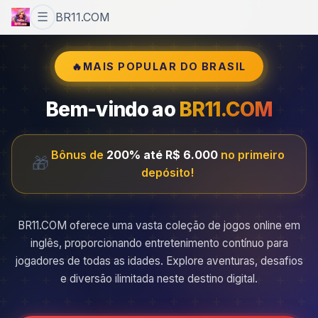
☰
BR11.COM
Início
MAIS POPULAR DO BRASIL
Jogos de pesca
Bem-vindo ao
BR11.COM
Caça-níqueis
Bônus de
200% até R$ 6.000
no primeiro
🎁
Jogos de roleta
depósito!
Jogos de bingo
BR11.COM oferece uma vasta coleção de jogos online em
Sobre nós
inglês, proporcionando entretenimento contínuo para
jogadores de todas as idades. Explore aventuras, desafios
Manchetes de Hoje
e diversão ilimitada neste destino digital.