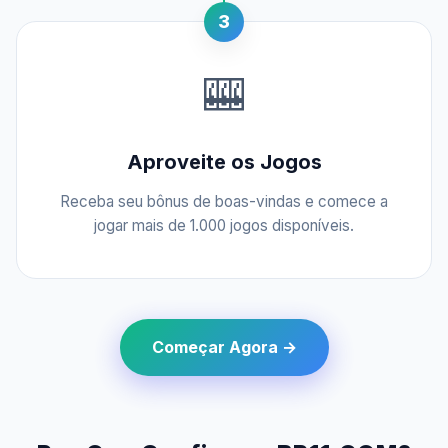
3
🎰
Aproveite os Jogos
Receba seu bônus de boas-vindas e comece a
jogar mais de 1.000 jogos disponíveis.
Começar Agora →