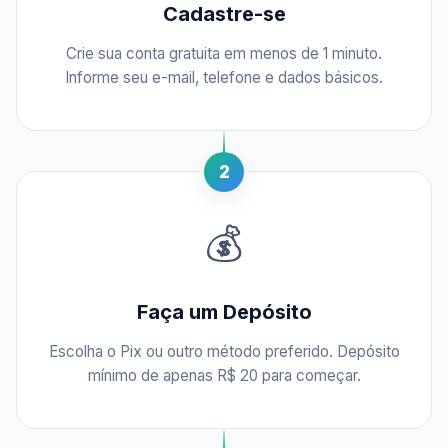
Cadastre-se
Crie sua conta gratuita em menos de 1 minuto.
Informe seu e-mail, telefone e dados básicos.
2
💰
Faça um Depósito
Escolha o Pix ou outro método preferido. Depósito
mínimo de apenas R$ 20 para começar.