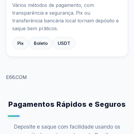
Vários métodos de pagamento, com
transparência e segurança. Pix ou
transferência bancária local tornam depósito e
saque bem práticos.
Pix
Boleto
USDT
E66.COM
Pagamentos Rápidos e Seguros
Deposite e saque com facilidade usando os