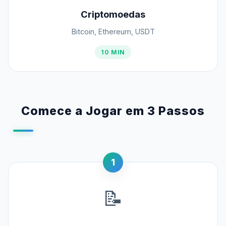
Criptomoedas
Bitcoin, Ethereum, USDT
10 MIN
Comece a Jogar em 3 Passos
1
📝