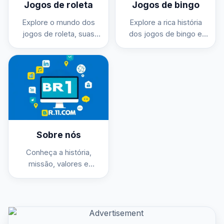
Jogos de roleta
Jogos de bingo
Explore o mundo dos
Explore a rica história
jogos de roleta, suas
dos jogos de bingo e
variantes, estratégias e a
descubra como a
experiência de jogar
BR11.COM está
online no BR11.COM, um
revolucionando a
cassino que combina
experiência do bingo
tradição e inovação.
online com diversas
variantes, acessibilidade
e inovações
tecnológicas.
Sobre nós
Conheça a história,
missão, valores e
inovações da BR11.COM,
sua plataforma para
serviços digitais de
qualidade.