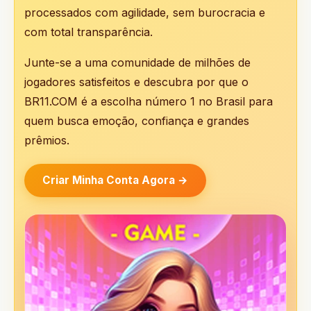
processados com agilidade, sem burocracia e
com total transparência.
Junte-se a uma comunidade de milhões de
jogadores satisfeitos e descubra por que o
BR11.COM é a escolha número 1 no Brasil para
quem busca emoção, confiança e grandes
prêmios.
Criar Minha Conta Agora →